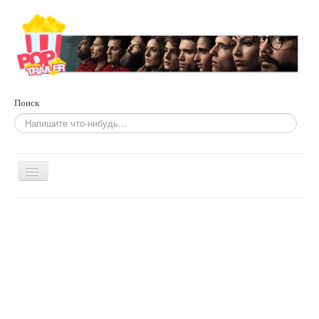
Поиск
Включить/
выключить
навигацию
Главная
Фильмы
По жанрам
Сериалы
Развлечения