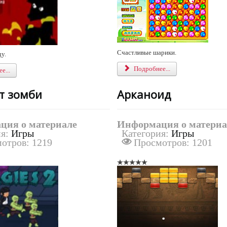
и
н
г
:
5
Счастливые шарики.
у.
Подробнее...
/
е...
5
т зомби
Арканоид
ция о материале
Информация о материа
ия:
Игры
Категория:
Игры
отров: 1219
Просмотров: 1201