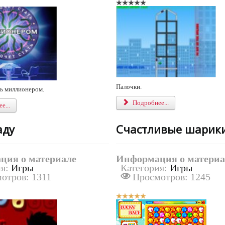
Палочки.
ть миллионером.
Подробнее...
е...
аду
Счастливые шарик
ция о материале
Информация о материа
ия:
Игры
Категория:
Игры
отров: 1311
Просмотров: 1245
Р
е
й
т