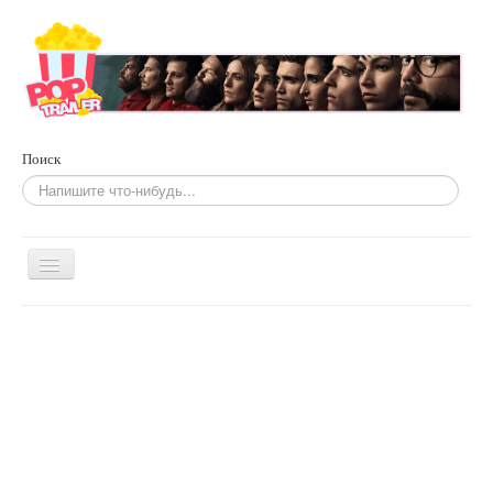
Поиск
Включить/
выключить
навигацию
Главная
Фильмы
По жанрам
Сериалы
Развлечения