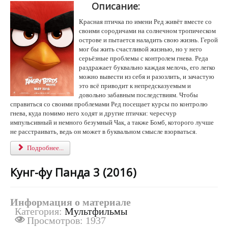
Описание:
й
т
Красная птичка по имени Ред живёт вместе со
и
своими сородичами на солнечном тропическом
н
острове и пытается наладить свою жизнь. Герой
г
мог бы жить счастливой жизнью, но у него
:
серьёзные проблемы с контролем гнева. Реда
раздражает буквально каждая мелочь, его легко
5
можно вывести из себя и разозлить, и зачастую
это всё приводит к непредсказуемым и
/
довольно забавным последствиям. Чтобы
справиться со своими проблемами Ред посещает курсы по контролю
5
гнева, куда помимо него ходят и другие птички: чересчур
импульсивный и немного безумный Чак, а также Бомб, которого лучше
не расстраивать, ведь он может в буквальном смысле взорваться.
Подробнее...
Кунг-фу Панда 3 (2016)
Информация о материале
Категория:
Мультфильмы
Просмотров: 1937