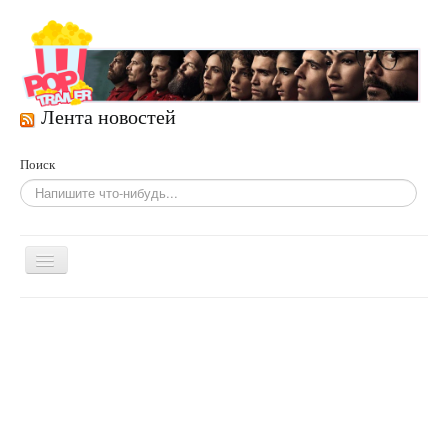
Лента новостей
Поиск
Включить/
выключить
навигацию
Главная
Фильмы
По жанрам
Сериалы
Развлечения