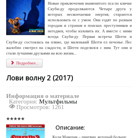
Новые приключения знаменитого пса по кличке
Скуби-ду продолжаются. Четыре друга у
которых нескончаемая энергия, стараются
использовать ее с умом. Они ездят по разным
городам и странам в поисках преступников и
негодяев, чтобы изловить их. А вместе с ними
всегда Скуби-ду. Первая встреча Шегги и
Скуби-ду состоялась на пляже, где маленький Шегги ел печенье. Пес
жалобно смотрел на сладости, и Шегги поделился с ним. Тут они и
стали лучшими друзьями на всю жизнь...
Подробнее...
Лови волну 2 (2017)
Информация о материале
Категория:
Мультфильмы
Просмотров: 1261
Описание:
Коди Маверик – пингвин, который больше