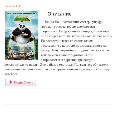
Р
е
Описание:
й
т
Панда По – настоящий мастер кунг-фу,
и
который готов к любым сложностям и
н
сюрпризам. Но даже он не ожидал, что вскоре
г
произойдёт встреча, которая изменит его жизнь.
:
По воссоединяется со своим отцом,
расставание с которым произошло много лет
5
назад. Отец с огромным трудом отыскал его и
теперь хочет забрать домой. Герой
/
отправляется в деревню, где живут
исключительно панды. Это райское место для По, ведь все обитатели
5
поселения похожи на него, и он впервые в жизни чувствует себя среди
близких.
Подробнее...