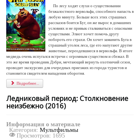
т
По лесу ходят слухи о существовании
и
безжалостного вервольфа, способного напасть в
н
любую минуту. Больше всех этих страшных
г
рассказов боится Буг, он же вырос в домашних
:
условиях и не привык сталкиваться с опасными
существами. Элиот хочет помочь другу
5
побороть его страхи. Он хочет заманить Буга в
страшный уголок леса, где его напугают другие
/
животные, переодевшиеся в вервольфа. В итоге
медведь очень испугался встречи с огромным существом и сбежал. В
5
это же время проводник Дэбри, мечтающий вернуть охотничий сезон,
проводит экскурсию для очередных приезжих из города туристов и
становится свидетелем нападения оборотня.
Подробнее...
Ледниковый период: Столкновение
неизбежно (2016)
Информация о материале
Категория:
Мультфильмы
Просмотров: 1695