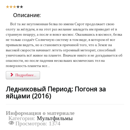
Р
е
Описание:
й
т
Всё та же неугомонная белка по имени Скрэт продолжает свою
и
охоту за жёлудем, и на этот раз желание завладеть им приводит её в
н
странную пещеру, а после и вовсе космос. Оказавшись в космосе, белка
г
не только создаёт Солнечную систему в том виде, в котором её все
:
привыкли видеть, но и становится причиной того, что к Земле на
высокой скорости начинает лететь огромный метеорит, способный
3
уничтожить всё живое на планете. Вначале никто и не догадывается об
опасности, но после падения нескольких космических тел на
/
поверхность планеты все...
5
Подробнее...
Ледниковый Период: Погоня за
яйцами (2016)
Информация о материале
Категория:
Мультфильмы
Просмотров: 1374