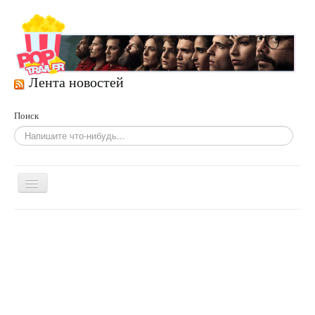
Лента новостей
Поиск
Включить/
выключить
навигацию
Главная
Фильмы
По жанрам
Сериалы
Развлечения