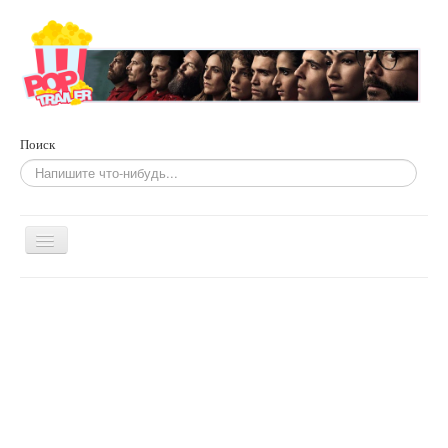
Поиск
Включить/
выключить
навигацию
Главная
Фильмы
По жанрам
Сериалы
Развлечения