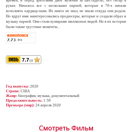
времен, и перед зрителями двое мужчин за шестьдесят, без гитар в
руках. Началось все с нескольких парней, которые в 70-х начали
исполнять хардкор-панк. Их никто не знал, не знали откуда они родом.
Но вдруг ими заинтересовались продюсеры, которые и создали образ и
музыку парней. Они стали кумирами миллионов людей. Но в их истории
были также грустные моменты...
7.7
/10
Год выпуска:
2020
Страна:
США
Жанр:
биография, музыка, документальный
Продолжительность:
1:59
Премьера (мир):
24 апреля 2020
Смотреть Фильм