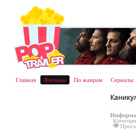
Главная
Фильмы
По жанрам
Сериалы
Канику
Информа
Категор
Просм