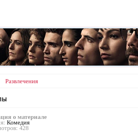
Развлечения
лы
ция о материале
ия:
Комедия
отров: 428