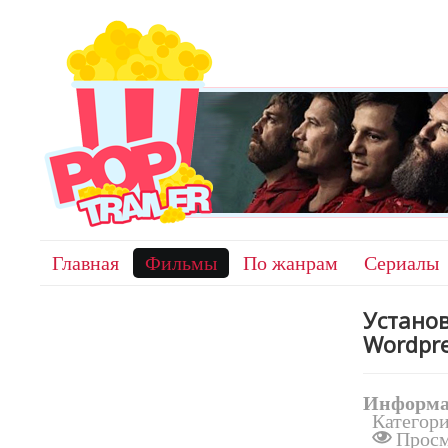
Главная
Фильмы
По жанрам
Сериалы
Установ
Wordpr
Информа
Категор
Просм