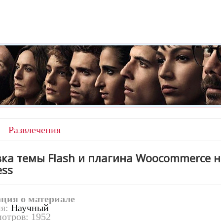
Развлечения
ка темы Flash и плагина Woocommerce н
ess
ция о материале
ия:
Научный
отров: 1952